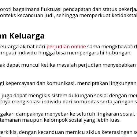
oti bagaimana fluktuasi pendapatan dan status pekerjaan 
onteks kecanduan judi, sehingga memperkuat ketidakst
an Keluarga
eluarga akibat dari
perjudian online
sama mengkhawatirka
mpaui individu hingga bisa mempengaruhi hubungan.
anak dapat muncul ketika masalah perjudian menyebabkan
gi kepercayaan dan komunikasi, menciptakan lingkungan 
ne juga dapat mengikis sistem dukungan sosial dengan m
jutnya mengisolasi individu dari komunitas serta jaringan 
akar, dampaknya menyebar ke seluruh lingkaran sosial,
rtemanan maupun kelompok sosial yang lebih luas.
i terkikis, dengan kecanduan memicu siklus keterasingan 