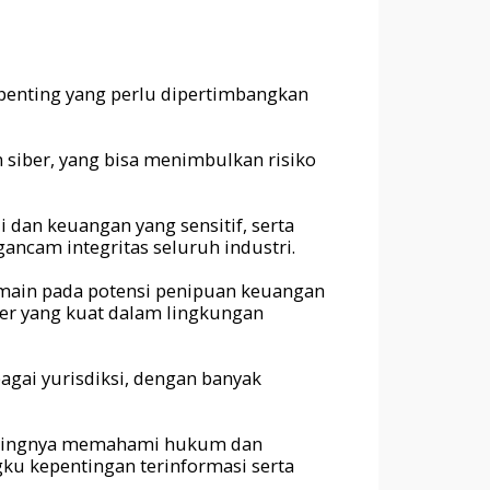
enting yang perlu dipertimbangkan
siber, yang bisa menimbulkan risiko
dan keuangan yang sensitif, serta
ncam integritas seluruh industri.
emain pada potensi penipuan keuangan
er yang kuat dalam lingkungan
bagai yurisdiksi, dengan banyak
pentingnya memahami hukum dan
ku kepentingan terinformasi serta