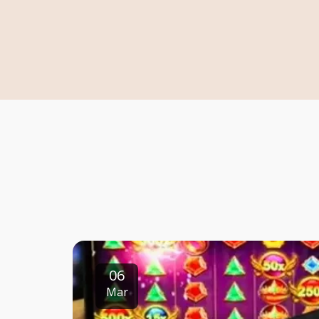
06
Mar