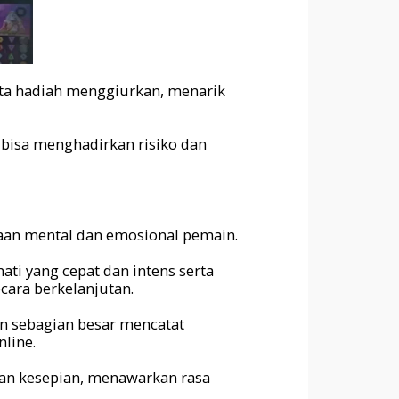
rta hadiah menggiurkan, menarik
bisa menghadirkan risiko dan
raan mental dan emosional pemain.
ti yang cepat dan intens serta
cara berkelanjutan.
n sebagian besar mencatat
line.
an kesepian, menawarkan rasa