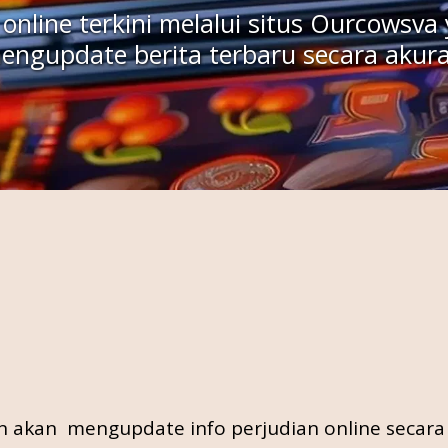
 online terkini melalui situs Ourcowsv
engupdate berita terbaru secara akura
n akan  mengupdate info perjudian online secara