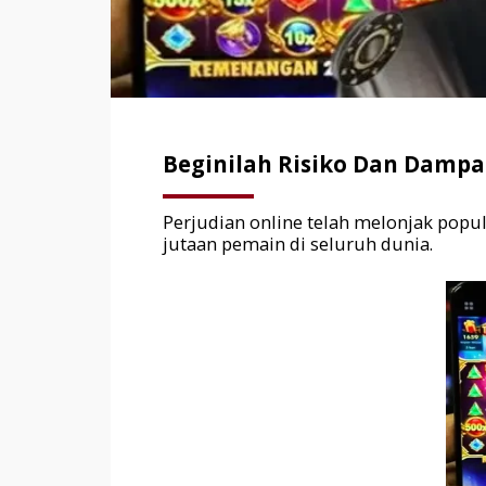
Beginilah Risiko Dan Dampa
Perjudian online telah melonjak popu
jutaan pemain di seluruh dunia.