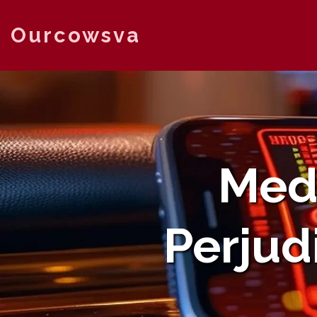
Ourcowsva
Med
Perjud