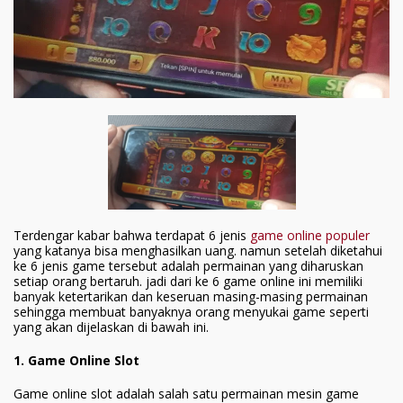
Terdengar kabar bahwa terdapat 6 jenis
game online populer
yang katanya bisa menghasilkan uang. namun setelah diketahui
ke 6 jenis game tersebut adalah permainan yang diharuskan
setiap orang bertaruh. jadi dari ke 6 game online ini memiliki
banyak ketertarikan dan keseruan masing-masing permainan
sehingga membuat banyaknya orang menyukai game seperti
yang akan dijelaskan di bawah ini.
1. Game Online Slot
Game online slot adalah salah satu permainan mesin game